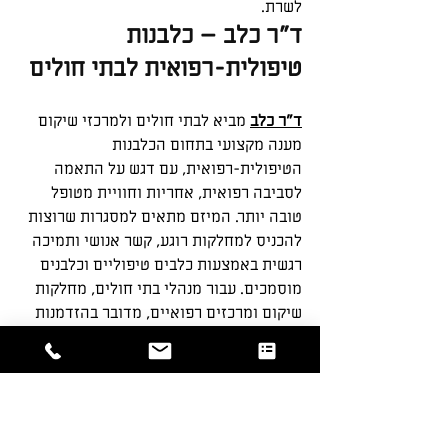
לשרת.
ד”ר כלב – כלבנות 
טיפולית-רפואית לבתי חולים
ד”ר כלב
 מביא לבתי חולים ולמרכזי שיקום 
מענה מקצועי בתחום הכלבנות 
הטיפולית-רפואית, עם דגש על התאמה 
לסביבה רפואית, אחריות וחוויית מטופל 
טובה יותר. המיזם מתאים למסגרות שרוצות 
להכניס למחלקות רוגע, קשר אנושי ותמיכה 
רגשית באמצעות כלבים טיפוליים וכלבנים 
מוסמכים. עבור מנהלי בתי חולים, מחלקות 
שיקום ומרכזים רפואיים, מדובר בהזדמנות 
להעניק למטופלים ולבני משפחותיהם רגעים 
של ביטחון, קרבה והקלה בתוך תקופות 
מאתגרות. אם אתם רוצים להבין איזה מענה 
נכון עבור המוסד שלכם, להכיר את 
האפשרויות הקיימות ולבחון שילוב של 